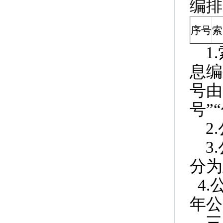
编排
序号
索
1
息编
号由
号”
2
3
分为
4.
年公
三