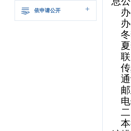
息公
+
办
依申请公开
办
冬
夏
联
传
通
邮
电
二
本