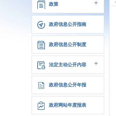
+
政策
政府信息公开指南
政府信息公开制度
+
法定主动公开内容
政府信息公开年报
政府网站年度报表