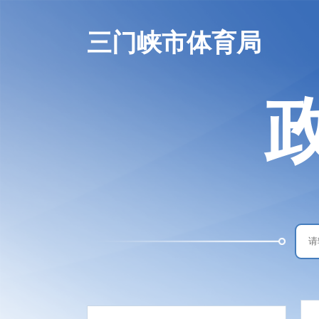
三门峡市体育局