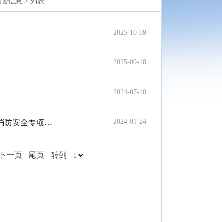
预警信息 >
列表
2025-10-09
2025-09-18
2024-07-10
2024-01-24
案的通知》的通知
下一页
尾页
转到