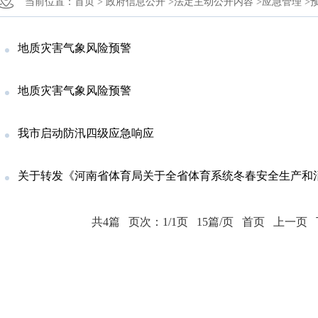
当前位置：
首页 >
政府信息公开 >
法定主动公开内容 >
应急管理 >
地质灾害气象风险预警
地质灾害气象风险预警
我市启动防汛四级应急响应
关于转发《河南省体育局关于全省体育系统冬春安全生产和消防安全专项行动工作方
共4篇
页次：1/1页
15篇/页
首页
上一页