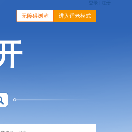
无障碍浏览
进入适老模式
开