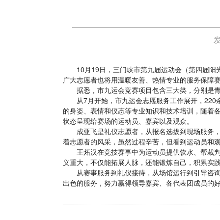
10月19日，三门峡市第九届运动会（第四届阳光
广大志愿者也将用温暖友善、热情专业的服务保障
据悉，市九运会竞赛项目包含三大类，分别是青少
从7月开始，市九运会志愿服务工作展开，220
的身姿、表情和仪态等专业知识和技术培训，随着各
状态呈现给赛场的运动员、嘉宾以及观众。
成亚飞是礼仪志愿者，从报名选拔到现场服务，每
着志愿者的风采，虽然过程辛苦，但看到运动员和观
王炻汉在竞技赛事中为运动员提供饮水、帮裁判员
义重大，不仅能拓展人脉，还能锻炼自己，积累实践
从赛事服务到礼仪接待，从场馆运行到引导咨询，
出色的服务，努力赢得领导嘉宾、各代表团成员的