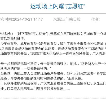
运动场上闪耀“志愿红”
发布时间:
2024-10-21 14:47
来源:
三门峡日报
作者:
运动会）（以下简称“市九运会”）开幕式在三门峡国际文博城体育中心
赛事活动顺利进行。
年体育类、成年体育类和老年体育类，吸引了来自全市各地的代表团（
余名志愿者既是这场体育盛会的见证者，也是这场青春盛会不可或缺的参
场馆赛事陆续开始，“志愿红”成为运动场上一道亮丽的风景线，广大志
一步都充满挑战和期待，每一刻都全情投入。她说：“这是我人生中一
众满意的神情，一切都是值得的。”
捡球、协助工作人员维护现场秩序等服务。他和大部分志愿者一样早出
经验，即使失去假期的休息时间也是值得的。”王炻汉说。
从秩序维护到后台保障，广大志愿者在各自岗位上激情奉献，尽显三门
好评，向全市人民展现三门峡青年的良好形象……