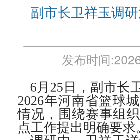
副市长卫祥玉调研
发布时间:
2026
6月25日，副市
2026年河南省篮
情况，围绕赛事组织
点工作提出明确要求