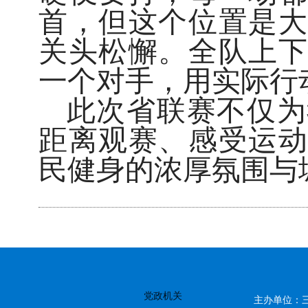
首，但这个位置是大
关头松懈。全队上下
一个对手，用实际行
此次省联赛不仅为
距离观赛、感受运动
民健身的浓厚氛围与
党政机关
主办单位：