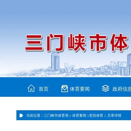
首页
体育要闻
政府信
当前位置：三门峡市体育局 >
体育要闻 >
竞技体育 >
文章详情