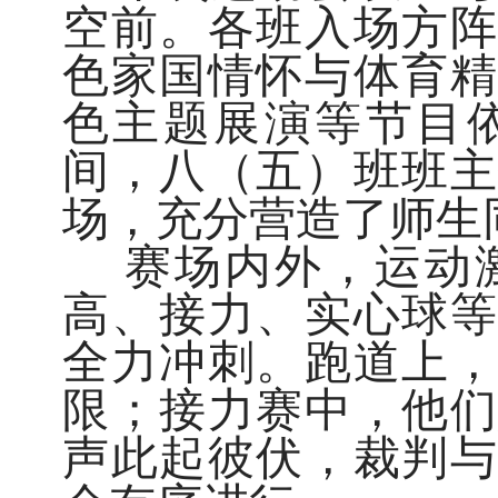
空前。各班入场方阵
色家国情怀与体育精
色主题展演等节目
间，八（五）班班主
场，充分营造了师生
赛场内外，运动激
高、接力、实心球等
全力冲刺。跑道上，
限；接力赛中，他们
声此起彼伏，裁判与