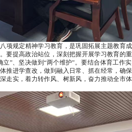
央八项规定精神学习教育，是巩固拓展主题教育
。要提高政治站位，深刻把握开展学习教育的重
确立”、坚决做到“两个维护”。要结合体育工作
体推进学查改，做到融入日常、抓在经常，确保
深走实，着力转作风、树新风，奋力推动全市体