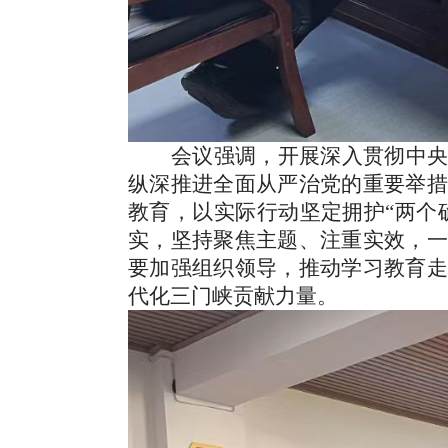
会议强调，开展深入贯彻中
纵深推进全面从严治党的重要举措
教育，以实际行动坚定拥护“两个
实，坚持聚焦主题、注重实效，一
要加强组织领导，推动学习教育走
代化三门峡贡献力量。