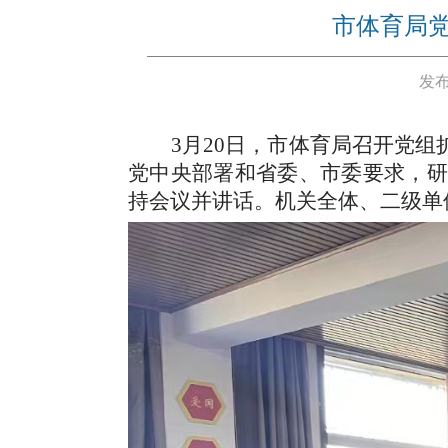
市体育局
发布
3月
20
日，市
体育
局召开党组
党中央部署和省委、市委要求，
持会议并讲话。
机关全体、二级单