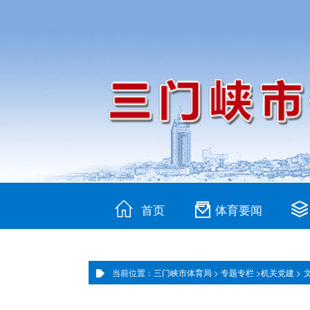
首页
体育要闻
当前位置：三门峡市体育局 >
专题专栏 >
机关党建 >