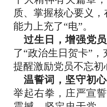
质、掌握核心要义，
能力上充了“电”。
过生日，增强党员
了
“政治生日贺卡”
提醒激励党员不忘初
温誓词，坚守初心
举起右拳，庄严宣誓
震撼，坚定忠于党，