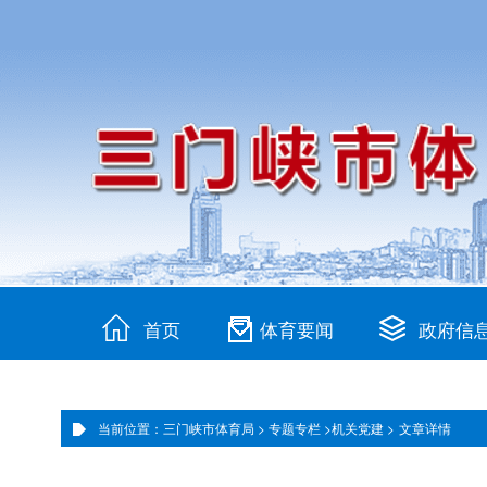
首页
体育要闻
政府信
当前位置：三门峡市体育局 >
专题专栏 >
机关党建 >
文章详情