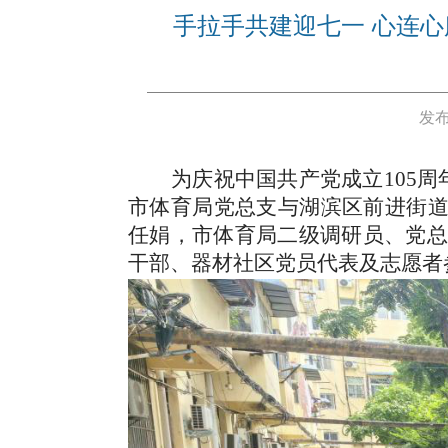
手拉手共建迎七一 心连心
发布
为庆祝中国共产党成立105
市体育局党总支与湖滨区
前进街
任娟，市体育局二级调研员、党
干部、
器材
社区党员代表及志愿者