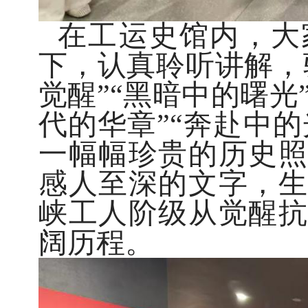
在工运史馆内，大
下，认真聆听讲解，
觉醒”“黑暗中的曙光
代的华章”“奔赴中的
一幅幅珍贵的历史照
感人至深的文字，生
峡工人阶级从觉醒抗
阔历程。